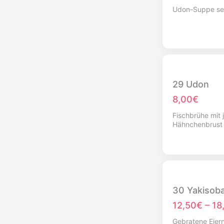
Udon-Suppe ser
29 Udon
8,00€
Fischbrühe mit
Hähnchenbrust
30 Yakisob
12,50€
–
18
Gebratene Eier