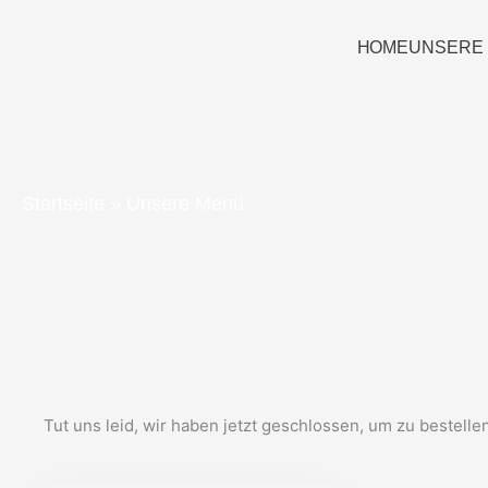
Zum
Inhalt
HOME
UNSERE
springen
Startseite
»
Unsere Menü
Tut uns leid, wir haben jetzt geschlossen, um zu bestellen