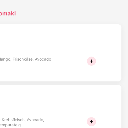
omaki
 Mango, Frischkäse, Avocado
t Krebsfleisch, Avocado,
Tempurateig