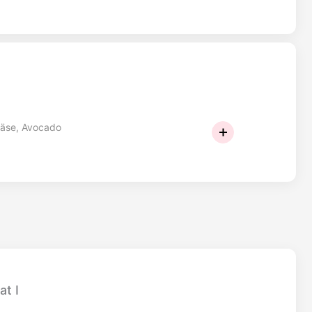
käse, Avocado
at I