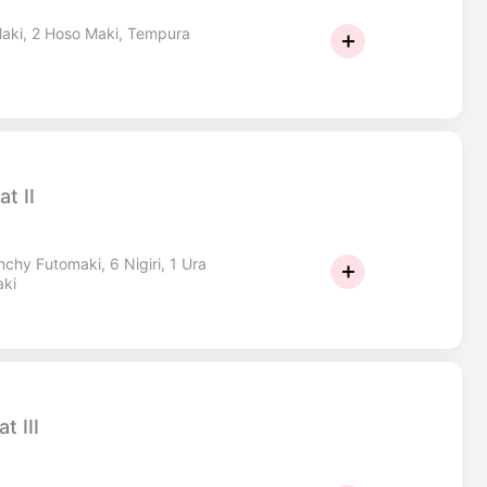
 Maki, 2 Hoso Maki, Tempura
t II
nchy Futomaki, 6 Nigiri, 1 Ura
aki
t III