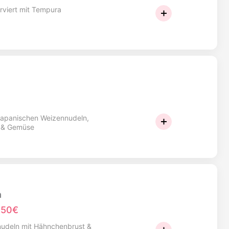
viert mit Tempura
 japanischen Weizennudeln,
 & Gemüse
a
,50€
nudeln mit Hähnchenbrust &